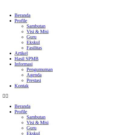
Skip
to
Beranda
content
Profile
Sambutan
Visi & Misi
Guru
Ekskul
Fasilitas
Artikel
Hasil SPMB
Informasi
Pengumuman
Agenda
Prestasi
Kontak
Beranda
Profile
Sambutan
Visi & Misi
Guru
Ekskul