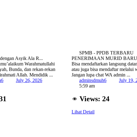
SPMB - PPDB TERBARU
dengan Asyik Ala R...
PENERIMAAN MURID BARU TA
mu’alaikum Warahmatullahi
Bisa mendaftarkan langsung datan
yah, Bunda, dan rekan-rekan
atau juga bisa mendaftar melalui 
rahmati Allah. Mendidik ...
Jangan lupa chat WA admin ...
h6
July 26, 2026
adminsdmuh6
July 19,
5:59 am
31
Views:
24
Lihat Detail