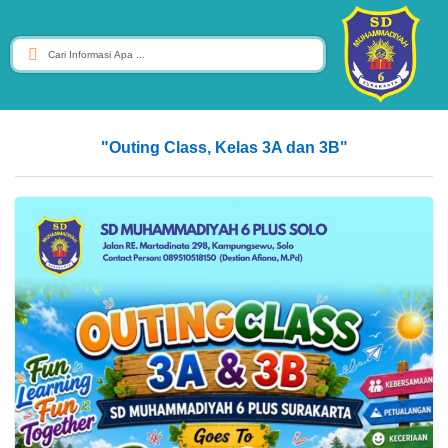
"Outing Class, Kelas 3A dan 3B"