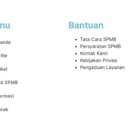
nu
Bantuan
Tata Cara SPMB
randa
Persyaratan SPMB
Kontak Kami
file
Kebijakan Privasi
Pengaduan Layanan
ikel
sil SPMB
ormasi
ntak