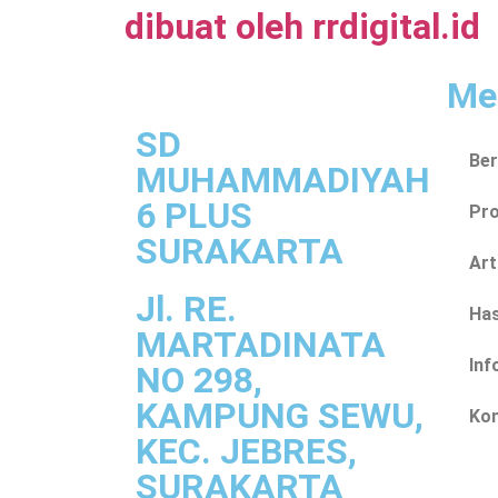
dibuat oleh rrdigital.id
Me
SD
Be
MUHAMMADIYAH
6 PLUS
Pro
SURAKARTA
Art
Jl. RE.
Ha
MARTADINATA
Inf
NO 298,
KAMPUNG SEWU,
Ko
KEC. JEBRES,
SURAKARTA