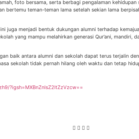
 tamah, foto bersama, serta berbagi pengalaman kehidupan 
n bertemu teman-teman lama setelah sekian lama berpisah
 ini juga menjadi bentuk dukungan alumni terhadap kemaju
olah yang mampu melahirkan generasi Qur’ani, mandiri, da
gan baik antara alumni dan sekolah dapat terus terjalin de
masa sekolah tidak pernah hilang oleh waktu dan tetap hi
Mzh9/?igsh=MXBnZnlsZ2ltZzVzcw==