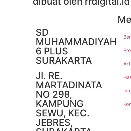
dibuat oleh rrdigital.id
Me
SD
Be
MUHAMMADIYAH
6 PLUS
Pro
SURAKARTA
Art
Jl. RE.
Has
MARTADINATA
Inf
NO 298,
KAMPUNG
Kon
SEWU, KEC.
JEBRES,