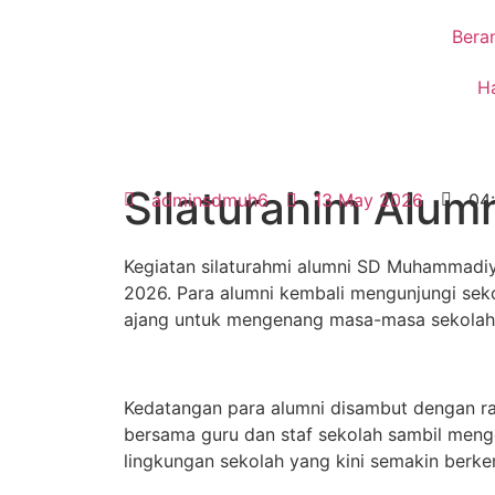
Bera
H
Silaturahim Alum
adminsdmuh6
13 May 2026
04
Kegiatan silaturahmi alumni SD Muhammadiy
2026. Para alumni kembali mengunjungi sek
ajang untuk mengenang masa-masa sekolah se
Kedatangan para alumni disambut dengan ra
bersama guru dan staf sekolah sambil menge
lingkungan sekolah yang kini semakin berke