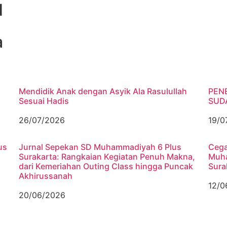
d
a
Mendidik Anak dengan Asyik Ala Rasulullah
PEN
Sesuai Hadis
SUDA
26/07/2026
19/0
us
Jurnal Sepekan SD Muhammadiyah 6 Plus
Cega
Surakarta: Rangkaian Kegiatan Penuh Makna,
Muha
dari Kemeriahan Outing Class hingga Puncak
Sura
Akhirussanah
12/0
20/06/2026