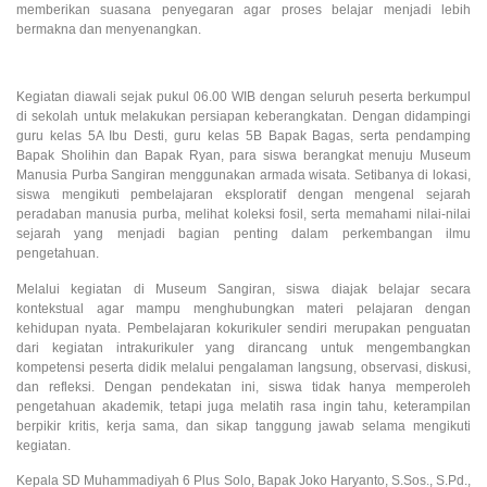
memberikan suasana penyegaran agar proses belajar menjadi lebih
bermakna dan menyenangkan.
Kegiatan diawali sejak pukul 06.00 WIB dengan seluruh peserta berkumpul
di sekolah untuk melakukan persiapan keberangkatan. Dengan didampingi
guru kelas 5A Ibu Desti, guru kelas 5B Bapak Bagas, serta pendamping
Bapak Sholihin dan Bapak Ryan, para siswa berangkat menuju Museum
Manusia Purba Sangiran menggunakan armada wisata. Setibanya di lokasi,
siswa mengikuti pembelajaran eksploratif dengan mengenal sejarah
peradaban manusia purba, melihat koleksi fosil, serta memahami nilai-nilai
sejarah yang menjadi bagian penting dalam perkembangan ilmu
pengetahuan.
Melalui kegiatan di Museum Sangiran, siswa diajak belajar secara
kontekstual agar mampu menghubungkan materi pelajaran dengan
kehidupan nyata. Pembelajaran kokurikuler sendiri merupakan penguatan
dari kegiatan intrakurikuler yang dirancang untuk mengembangkan
kompetensi peserta didik melalui pengalaman langsung, observasi, diskusi,
dan refleksi. Dengan pendekatan ini, siswa tidak hanya memperoleh
pengetahuan akademik, tetapi juga melatih rasa ingin tahu, keterampilan
berpikir kritis, kerja sama, dan sikap tanggung jawab selama mengikuti
kegiatan.
Kepala SD Muhammadiyah 6 Plus Solo, Bapak Joko Haryanto, S.Sos., S.Pd.,