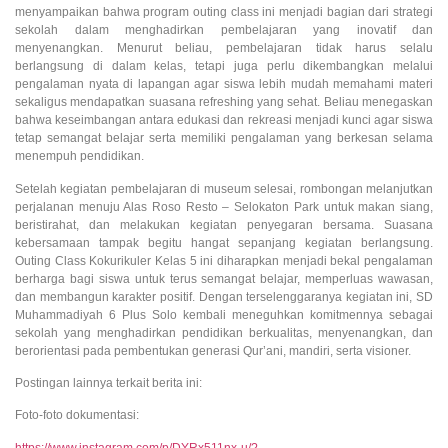
menyampaikan bahwa program outing class ini menjadi bagian dari strategi
sekolah dalam menghadirkan pembelajaran yang inovatif dan
menyenangkan. Menurut beliau, pembelajaran tidak harus selalu
berlangsung di dalam kelas, tetapi juga perlu dikembangkan melalui
pengalaman nyata di lapangan agar siswa lebih mudah memahami materi
sekaligus mendapatkan suasana refreshing yang sehat. Beliau menegaskan
bahwa keseimbangan antara edukasi dan rekreasi menjadi kunci agar siswa
tetap semangat belajar serta memiliki pengalaman yang berkesan selama
menempuh pendidikan.
Setelah kegiatan pembelajaran di museum selesai, rombongan melanjutkan
perjalanan menuju Alas Roso Resto – Selokaton Park untuk makan siang,
beristirahat, dan melakukan kegiatan penyegaran bersama. Suasana
kebersamaan tampak begitu hangat sepanjang kegiatan berlangsung.
Outing Class Kokurikuler Kelas 5 ini diharapkan menjadi bekal pengalaman
berharga bagi siswa untuk terus semangat belajar, memperluas wawasan,
dan membangun karakter positif. Dengan terselenggaranya kegiatan ini, SD
Muhammadiyah 6 Plus Solo kembali meneguhkan komitmennya sebagai
sekolah yang menghadirkan pendidikan berkualitas, menyenangkan, dan
berorientasi pada pembentukan generasi Qur’ani, mandiri, serta visioner.
Postingan lainnya terkait berita ini:
Foto-foto dokumentasi:
https://www.instagram.com/p/DYRx511nx-u/?