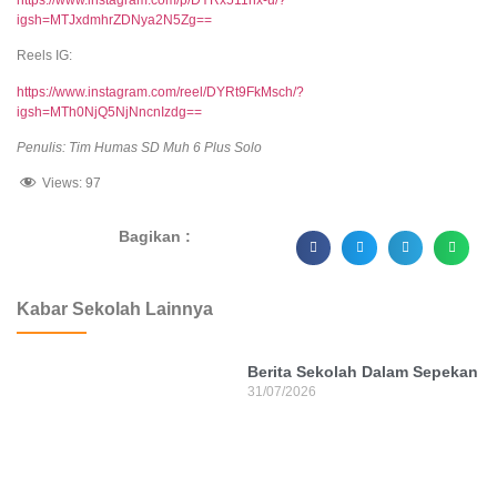
igsh=MTJxdmhrZDNya2N5Zg==
Reels IG:
https://www.instagram.com/reel/DYRt9FkMsch/?
igsh=MTh0NjQ5NjNncnIzdg==
Penulis: Tim Humas SD Muh 6 Plus Solo
Views:
97
Bagikan :
dibuat oleh rrdigital.id
Kabar Sekolah Lainnya
Berita Sekolah Dalam Sepekan
31/07/2026